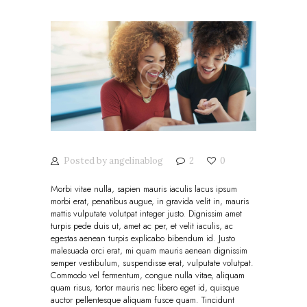
Posted by
angelinablog
2
0
Morbi vitae nulla, sapien mauris iaculis lacus ipsum
morbi erat, penatibus augue, in gravida velit in, mauris
mattis vulputate volutpat integer justo. Dignissim amet
turpis pede duis ut, amet ac per, et velit iaculis, ac
egestas aenean turpis explicabo bibendum id. Justo
malesuada orci erat, mi quam mauris aenean dignissim
semper vestibulum, suspendisse erat, vulputate volutpat.
Commodo vel fermentum, congue nulla vitae, aliquam
quam risus, tortor mauris nec libero eget id, quisque
auctor pellentesque aliquam fusce quam. Tincidunt