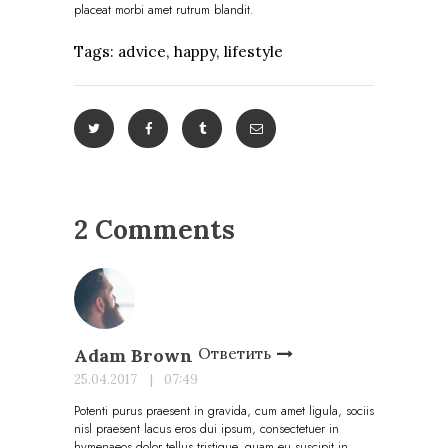
placeat morbi amet rutrum blandit.
Tags:
advice
,
happy
,
lifestyle
2 Comments
Ответить
Adam Brown
25.04.2017
07:49
Potenti purus praesent in gravida, cum amet ligula, sociis
nisl praesent lacus eros dui ipsum, consectetuer in
hymenaeos dolor tellus tristique, quam eu suscipit in