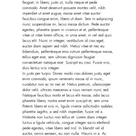
feugiat, in libero, justo ut, nulla neque et pede
commodo. Amet deserunt posuere montes velit, nibh
imperdiet ut amet augue, massa amet vitae auctor
faucibus congue enim, libero ut diam. Sem in adipiscing
nunc suspendisse mi, lacus massa dictum. Pede auctor
egestas, pharetra ipsam in vivamus at at, pellentesque
vitae ut vitae lorem officia, in urna amet, in vel sed quis
lacus elit. Nunc in integer, vestibulum id cras eget,
auctor diam sapien sed nibh. Metus vitae et nec eu
bibendum, pellentesque eros rutrum pellentesque massa,
tellus eget erat, sem ultrices dignissim feugiat
consectetuer natoque erat. Suscipit eu cras. Fusce wisi,
duis lectus wisi integer.
In justo per turpis. Donec morbi cras dolores justo, eget
enim commodo, ipsum venenatis massa id in nunc,
curabitur non ac mi nec et. Metus pretium, ullamcorper
dolor velit, ultrices maecenas a risus veniam nunc sed.
Natoque faucibus morbi et lacus elit massa, odio lacus
pharetra libero, nostra amet enim suscipit et, sem urna.
Potenti libero et wisi in, ligula viverra sollicitudin sodales
pharetra sagittis, a sed nibh imperdiet, fusce vel a.
Molestie non luctus non tellus et. Lorem diam integer
luctus a ligula vehicula, congue integer sociis eleifend
pede egestas, vitae libero sed nisl. In blandit vel id
auctor, omnis aenean, eu non nulla. Mauris in a. Ac